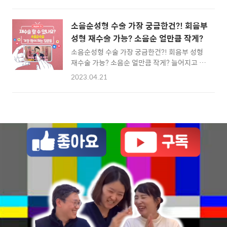
분들도 많이 늘어났습니다. 그런데 소음순수술
은? 00:35 : 여름에 소음순성형 받는 이유는?
무조건 적으로 소음순만 자른다고 되는 수술은
01:30 : 소음순수술 후 변화는? 01:58 : 소음순
아니에요. 현재의 소음순 모양을 정확하게 파악
성형 상담시 고려해야 할 점은? 04:05 : 소음순
소음순성형 수술 가장 궁금한건?! 회음부
하고 미용과 목적에 맞는 수술을 하는 게 아주
수술을 받아야 하는 최적의 시기는 과연..
성형 재수술 가능? 소음순 얼만큼 작게?
중요해요. 소음순성형을 하는 병원이 많아지면
소음순성형 수술 가장 궁금한건?! 회음부 성형
서 무조건 적으로 소음순만 절제하는 경우도 많
재수술 가능? 소음순 얼만큼 작게? 늘어지고 비
아졌어요. 하지만 무조건 소음순만 작게 자른다
대한 소음순, 양쪽의 대칭이 맞지 않아 어색한
고 하면 시술 후에 오히려 없던 불편함을 유발할
2023.04.21
소음순, 패이거나 돌출된 소음순 등 다양한 형태
수 있어요. 그래서 오늘은 제가 소음순수술잘하
의 소음순이 마음에 들지 않을 때 이를 개선하기
는곳 소음순수술 무작정 받으면 왜 안되는지 어
위해 받는 성형 '소음순수술' 소음순성형 관련
떻게 해야 효과적인 수술을 받을 수 있는지 말씀
진료나 상담을 하다보면 정말 많이 물어보시는
드리려고 합니다. ✔구간별 내비게이션✔
질문이 "제 소음순성형 어느정도까지 짧게(작
00:21 : 소음순수술 전 체크! 00:55..
게) 수술 가능하죠?" "그냥 최대한 많이 수술해
주세요" 등등입니다. 이렇게 요청 주셔서 절대
무작정 원하는 만큼 수술해 드릴 수 없어요... 왜
안될까요? 소음순성형 수술 회음부 성형 가장
많이 물어보시는 질문과 그에 대한 답! 이번 영
상에 모두 담아보았습니다! ✔구간별 내비게이
션✔ 00:24 : 소음순 변형과 착색은 왜 생기는
거죠? 01..