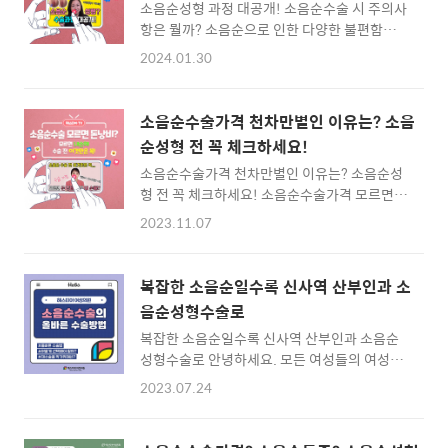
소음순성형 과정 대공개! 소음순수술 시 주의사
시원히 설명해 드립니다. ✔구간별 내비게이션
항은 뭘까? 소음순으로 인한 다양한 불편함이
✔ 00:00 인트로00:28 소음순은?00:59 수술이
발생할 수 있어요. 그래서 저희 헤스티아에서는
필요한 소음순은 어떻게 생겼나요?02:35 권정
2024.01.30
소음순수술을 단순 미용 수술이라고만 생각하
은 원장님 피셜 03:09 소음순수술 진행 방식
지 않아요. 기능적인 부분을 많이 포함하고 있기
은? Q. 인트로 안녕하세요. 헤스티아 여성의원
때문이에요! 병원을 선택할 때 중점적으로 봐야
신사본점 권정은 대표원장이에요. 혹시 자신의
소음순수술가격 천차만별인 이유는? 소음
하는 것과 수술을 할 때 주의사항 등 주요 정보
소음순이 어떻게 생겼는지 본 적 있으세요? 아
순성형 전 꼭 체크하세요!
를 모두 담아 보았습니다. ✔ 구간별 네비게이션
니면 소음순의 위..
소음순수술가격 천차만별인 이유는? 소음순성
✔ 00:05 소음순성형은 어떤 과정으로 진행될
형 전 꼭 체크하세요! 소음순수술가격 모르면
까? 01:03 소음순성형 마취와 절개 방법은 어떻
돈낭비! 소음순성형 전 이것만은 꼭 소음순 늘
게 진행될까? 02:17 병원 선택 시 신중해야하는
2023.11.07
어짐 이나 비대증, 비대칭 등 소음순 수술을 해
이유는 뭘까? 02:48 소음순성형 시 중요한 포인
야겠다는 마음을 가지기까지 많은 고민이 있으
트는? Q. 소음순성형은 어떤 과정으로 진행될
셨을거라 생각합니다. 그래서 소음순수술 하기
까? 소음순으로 인해 불편함을 느끼셨다면 병원
복잡한 소음순일수록 신사역 산부인과 소
전 꼭 알아두면 좋은 사항들을 알려드리기 위해
에 내원하셔서 싱담을 진행하게 되는데 상담 시
음순성형수술로
영상을 제작하게 되었습니다. 권유 받은 것 중
현재 가지고 ..
복잡한 소음순일수록 신사역 산부인과 소음순
필수적으로 하면 좋은 것과 굳이 필요하지 않은
성형수술로 안녕하세요. 모든 여성들의 여성성
수술은 무엇일까요? 미리 알면 돈낭비와 손해를
을 되찾아 드리는 신사역산부인과 헤스티아 여
막는 꿀팁 노하우를 헤스티아 여성의원에서 공
2023.07.24
성의원이에요. 소음순이랑 부위는 여성의 소중
개합니다! ✔ 구간별 내비게이션 ✔ 00:20 외음
한 곳에 위치한 여성만이 가지고 있는 부위이죠.
부의 전체적인 구조에 대해 알아보아요. 00:41
겉에서 보이는 모양은 한쌍의 초승달 모양입니
수술 전 상담, 이런 경우 추가될 수 있습니다.