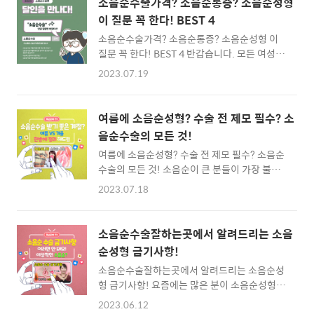
소음순수술가격? 소음순통증? 소음순성형
다. 다 똑같은 모양이 아닌 사람마다 조금씩 다
01:29 음핵이란 정확히 무엇일까요? 02:17 음
이 질문 꼭 한다! BEST 4
른 모양과 크기를 가지고 있어요. 요즘은 성에
핵노출이 필요한 경..
소음순수술가격? 소음순통증? 소음순성형 이
대한 인식이 많이 달라지고 개방적으로 바뀌면
질문 꼭 한다! BEST 4 반갑습니다. 모든 여성분
서 겉으로 드러나는 아름다움과 함께 소음순처
들의 건강과 여성성을 되찾아 드리는 신사역 산
럼 겉으로 보이진 않지만 소중하고 은밀한 곳의
2023.07.19
부인과 헤스티아 여성의원이에요. 여름이 되면
관리에도 관심이 높아지고 있는 것이 사실입니
병원에 이 문제로 수술을 상담하고자 많이 방문
다. 이 소음순은 선천적으로 크거나 서로 다른
하십니다. 바로 그것은 '소음순'입니다. 소음순
모양 문제를 가지고 있게 되거나 후천적으로 어
여름에 소음순성형? 수술 전 제모 필수? 소
은 여성의 회음부 안쪽에 자리 잡은 좌우 대칭의
떤 원인들로 인해 변형이나 착색이 발생할 수 있
음순수술의 모든 것!
초승달 모양의 신체부위죠. 질입구와 요도를 감
어요. 미관상 나의 마음에 들지 않거나 기능적..
여름에 소음순성형? 수술 전 제모 필수? 소음순
싸고 있어 각종 세균, 병균의 차단과 생식기를
수술의 모든 것! 소음순이 큰 분들이 가장 불편
보호하는 역할을 합니다. 그런데 이 소음순이 변
해하시는 그 계절이 돌아왔죠! 바로 지금 여름!
형되거나 늘어져서 소음순모양에 자신감이 떨
2023.07.18
소음순이 큰데 음모까지 많다면 분비물과 생리
어지거나 분비물이 끼고 말려들어가 쓸리고 통
혈이 오래 묻어 축축해지면서 염증이 발생할 수
증을 유발하는 기능적인 문제가 생기면 이를 교
있습니다. 소음순수술을 겨울에 받으면 좋을지
정하고 개선하기 위해 소음순성형을 받아보실
소음순수술잘하는곳에서 알려드리는 소음
여름에 받으면 좋을지 고민하시는 분들 계시죠?
수 있습니다. 아무래도 내 소중한 곳에 직접적인
순성형 금기사항!
과연 어떤 계절이 더 좋을지...그리고 수술 전 제
절제수술이 진행되는 거다 보니 ..
소음순수술잘하는곳에서 알려드리는 소음순성
모는 꼭 받아야 하는지? 이번 영상을 통해서 속
형 금기사항! 요즘에는 많은 분이 소음순성형에
시원하게 알려드리겠습니다. ✔구간별 내비게
대해서 알아보고 계획하고 실제로 수술을 받는
이션✔ 00:17 : 소음순수술 가장 많이 받는 계절
2023.06.12