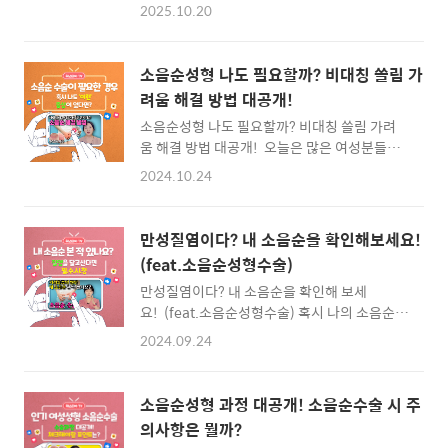
성들이 겪는 흔한 질환 중 하나입니다. 한 번 치
소음순수술' 솔루션자세한 문의는 카카오톡
2025.10.20
료하면 끝날 것 같지만, 현실은 다릅니다. "약을
1:1 상담 1. 단순 염증이 아닌 '구조적 문제'인
써도 며칠 지나면 또 재발해요.", "병원에 몇 번
이유외음부에 생기는 뾰루지는 제모 자극, 호르
이나 다녔는데 계속 반복돼요."이처럼 질염이
몬 변화, 질염 등 다양한 원인이 있습니다. 하지
소음순성형 나도 필요할까? 비대칭 쓸림 가
반복적으로 재발하는 경우, 단순한 위생관리나
만 특별한 이유 없이 증상이 반복된다면 소음순
려움 해결 방법 대공개!
약물치료만으로는 완전히 해결되지 않을 수 있
비대증이나 변형..
소음순성형 나도 필요할까? 비대칭 쓸림 가려
습니다. 이럴 땐 반드시 근본적인 원인, 특히 소
움 해결 방법 대공개! 오늘은 많은 여성분들이
음순의 비대나 변형 같은 구조적인 문제를 의심
관심을 가지고 있는 주제, 하지만 쉽게 물어보기
해 봐야 합니다. - 목차 -질염이 반복되는 원인,
2024.10.24
어려운 주제 바로 소음순입니다.불편함을 겪고
단순히 위생 문제일까요?소음순 비대, 질염과
계신다면 더이상 혼자 고민하지 마시고 이 영상
어떤 관계가 있나요?약·연고로 치료했는데 계
이 여러분의 고민을 덜어드릴 수 있길 바랍니다.
속 재발하는 이유소음순성형수술, 어떻게 도움
만성질염이다? 내 소음순을 확인해보세요!
헤스티아여성의원 당산점 전세정 대표원장님께
이 되나요?소음순성형수술, 이런 분들에게 특히
(feat.소음순성형수술)
서 소음순성형이 필요한 사람들의 특징에 대
추천합니다★수술..
만성질염이다? 내 소음순을 확인해 보세
해 알기쉽게 설명해드립니다! ✔ 구간별 내비게
요! (feat.소음순성형수술) 혹시 나의 소음순이
이션 ✔ 00:00 인트로00:25 소음순성형을 고려
어떻게 생겼는지 본 적이 있나요?아니면 소음순
해야할 사람은?01:20 소음순성형 정말 치료 효
2024.09.24
의 위치나 생김새에 대해 알고 계시나요?정상
과 있나요?02:10 소음순성형 회복과정이 궁금
소음순, 비정상 소음순에 대해 생각해 보거나 구
해요!02:58 마무리 Q. 인트로여러분의 건강과
분할 수 있나요?오늘은 만성질염의 원인이 되기
아름다움을 책임지는 헤스티아여성의원 당산점
소음순성형 과정 대공개! 소음순수술 시 주
도 하는 수술이 필요한 소음순에 대해 헤스티아
전세정 대표원장이에요. 오늘은 많은 여성들이
의사항은 뭘까?
여성의원 신사본점 권정은 대표원장님께서 속
관심을 갖고 있는 주..