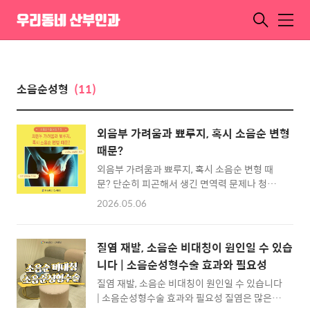
우리동네 산부인과
메
뉴
소음순성형
(11)
외음부 가려움과 뾰루지, 혹시 소음순 변형
때문?
외음부 가려움과 뾰루지, 혹시 소음순 변형 때
문? 단순히 피곤해서 생긴 면역력 문제나 청결
부족 때문이라고 생각하며 연고만 바르고 계시
2026.05.06
진 않나요? 일시적인 증상은 관리를 통해 호전
될 수 있지만, 짧은 간격으로 뾰루지가 재발하거
나 원인 모를 가려움이 지속된다면 이제는 '구조
질염 재발, 소음순 비대칭이 원인일 수 있습
적 원인'을 살펴봐야 할 때입니다. - 목차 -단순
니다 | 소음순성형수술 효과와 필요성
염증이 아닌 '구조적 문제'인 이유다른 질환과
질염 재발, 소음순 비대칭이 원인일 수 있습니다
헷갈리기 쉬운 외음부 가려움소음순수술이 필
| 소음순성형수술 효과와 필요성 질염은 많은 여
요한 치료 기준기능과 미학을 동시에, '핑커벨