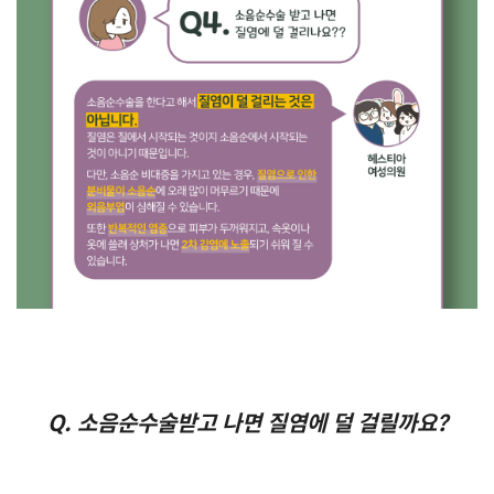
Q. 소음순수술받고 나면 질염에 덜 걸릴까요?