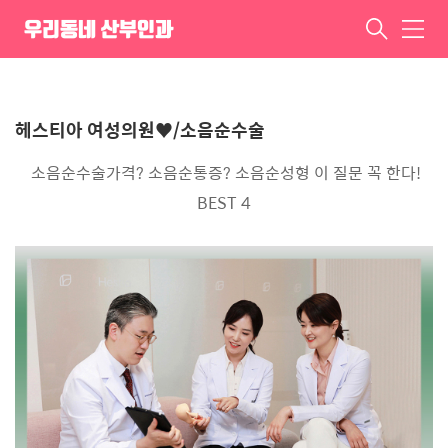
소음순성형 이 질문 꼭 한다!
우리동네 산부인과
메
BEST 4
뉴
ㆍ
헤스티아 여성의원♥/소음순수술
소음순수술가격? 소음순통증? 소음순성형 이 질문 꼭 한다!
BEST 4