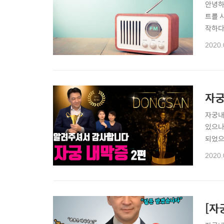
안녕하
트를 
작하다
로 복
2020.
리동산
산》 산
자궁
자궁내
있으나
되었으면
능 기간
2020.
함께 
는 자궁