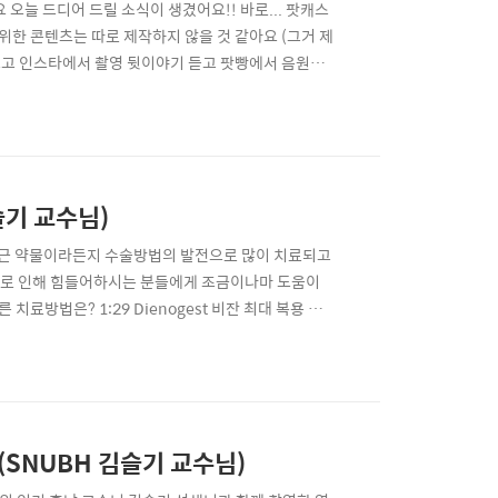
오늘 드디어 드릴 소식이 생겼어요!! 바로... 팟캐스
위한 콘텐츠는 따로 제작하지 않을 것 같아요 (그거 제
 보고 인스타에서 촬영 뒷이야기 듣고 팟빵에서 음원으
우동이 올림🙇🏻‍♂️ 팟캐스트 우리동네 산부인과, 우
전문의 3명이 모였다. 구독할수록 건강해지는 《우리동
슬기 교수님)
근 약물이라든지 수술방법의 발전으로 많이 치료되고
으로 인해 힘들어하시는 분들에게 조금이나마 도움이
 치료방법은? 1:29 Dienogest 비잔 최대 복용 가
 피임효과) 비잔이 임신에 미치는 영향은? 5:52 비잔과
될 수 있다? 8:38 골반이 아닌 엉뚱한 곳에서 생기
다. 세상의 모든 지식 (SNUBH 김슬기 교수님)