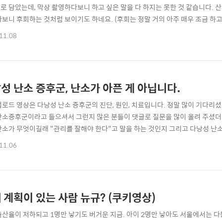
로 담았는데, 막상 촬영하다보니 하고 싶은 말을 다 하지는 못한 것 같습니다. 
다보니 후회하는 것처럼 보이기도 하네요. (후회는 정말 거의 아주 매우 조금 하고 
 노력하겠습니다. ※영상에서 다 담지 못한 이유는 예전에 "브런치"에 작성해
11.08
서 조금 더 아실 수 있게 됩니다 ^^ 🌐의사인 남자 vs 남자지만 의사 : https://br
해..
성 난소 증후군, 난소가 아픈 게 아닙니다.
업로드 영상은 다낭성 난소 증후군의 진단, 원인, 치료입니다. 정말 많이 기다리셨
난소증후군이라고 들으셔서 그런지 많은 분들이 댓글로 질문을 많이 올려 주셨더
난소가 무엇이길래 "관리를 잘해야 한다"고 말을 하는 것인지 그리고 다낭성 난
게 그리고 귀에 쏙쏙 들어오게 알려드립니다. 내용 목차 다낭성난소 증후군이란? 0
11.06
희발월경이라고 얘기하나요? 1:30 청소년 다낭성난소 증후군 진단 2:52 다낭성
? 3:18 다낭성난..
 계획이 있는 사람 뉴규? (쿠키영상)
출산율이 저하되고 1명만 낳기도 버거운 지금. 아이 2명만 낳아도 서울에서는 다