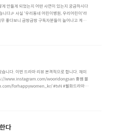
어떻게 만들게 되었는지 어떤 사연이 있는지 궁금하시다
습니다🎉 사실 '우리동네 어린이병원, 우리어린이'라
이 너무 좋다보니 금방금방 구독자분들이 늘어나고 계시
 있는 채널이 생겼다는 것도 너무나도 기쁜 일이었습니
바로 '유방'에 대한 이야기였는데요. 여성건강채널넘버
왔습니다. 이번 드라마 리뷰 본격적으로 합니다. 재미
w.instagram.com/wooridongsan 홍쌤 블
ram.com/forhappywomen_kr/ #tvN #월화드라마 #
말한다