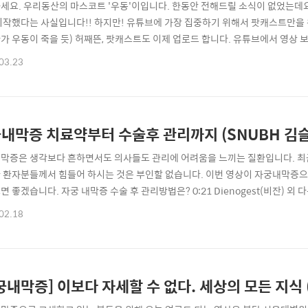
세요. 우리동산의 마스코트 '우동'이입니다. 한동안 전해드릴 소식이 없었는데요 
시작했다는 사실입니다!! 하지만! 유튜브에 가장 집중하기 위해서 팟캐스트만을 
가 우동이 죽을 듯) 허째뜬, 팟캐스트도 이제 업로드 합니다. 유튜브에서 영상
습하는 우리동산 앞으로도 더 다양한 방식으로 주민분들을 찾아가도록 노력할게요!! 
03.23
 방송듣기, : 팟빵 우리동네 산부인과, 우리동산 : 1명으로 부족해서 산부인과 
부인과. 너무 어렵게 ..
내막증 치료약부터 수술후 관리까지 (SNUBH 김
막증은 생각보다 흔하면서도 의사들도 관리에 어려움을 느끼는 질환입니다. 최
 환자분들께서 힘들어 하시는 것은 부인할 없습니다. 이번 영상이 자궁내막증
 좋겠습니다. 자궁 내막증 수술 후 관리방법은? 0:21 Dienogest(비잔) 외 다른
은? 3:25 비잔을 처방할 때 환자들이 가장 많이 오해하는 것들 5:00 (유방암,
02.18
프로게스테론을 같이 사용하면 더욱더 좋은가요? 6:49 자궁내막증 방치하면 암이 
내..
[자궁내막증] 이보다 자세할 수 없