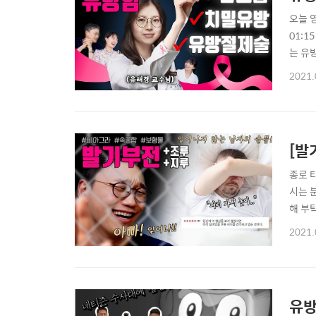
오늘 
01:1
는 유방
젊은 여
2021.
병증 종
[발
종로 
시는 
해 부
07:4
2021.
을 조절
유방