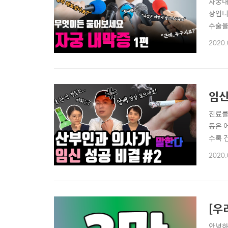
자궁내
상입니
수술을
서울대
2020.
내막종
른 혹과
임신
진료를
동은 
수록 건
보기🔍
2020.
은? 1
[우
안녕하