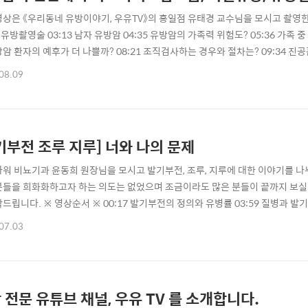
영상은 《우리동네 유방이야기, 우유TV》의 홍일점 유태경 교수님을 모시고 촬영한
5 유방촬영술 03:13 남자 유방암 04:35 유방암의 가족력 위험도? 05:36 가족
암 환자의 예후가 더 나쁠까? 08:21 조직검사하는 경우와 절차는? 09:34 진공
성에서의 유방암의 진행 속도 12:02 유방암의 수술 14:26 유방암 수술 시 양쪽
08.09
류 17:34 림프부종 수술을 하는 시점 17:59 수술한 특정 방향의 림프절 문제 1
기부전 조루 지루] 너와 나의 문제
타워 비뇨기과 윤동희 원장님을 모시고 발기부전, 조루, 지루에 대한 이야기를 나
분들을 희화화하고자 하는 의도는 없었으며 조금이라도 많은 분들이 끝까지 보실 
탁드립니다. ※ 영상순서 ※ 00:17 발기부전의 정의와 유병률 03:59 질병과 발
9 발기부전 치료제, 필요시에만? 매일? 09:13 발기부전의 수술 10:50 조루와 지
07.03
하는 성관계 방법 15:47 지루의 치료 16:06 속궁합이라는 게 진짜 있을까요? 1
 전문 유튜브 채널, 우유 TV 를 소개합니다.