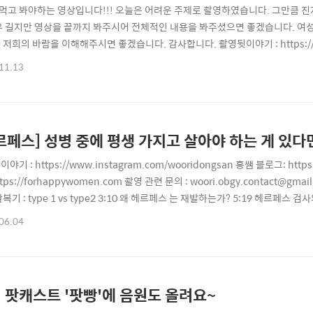
' 먹고 봐야하는 영상입니다!!! 오늘은 어려운 주제로 촬영하였습니다. 그만큼 
우 길지만 영상을 끝까지 봐주시어 전체적인 내용을 봐주셨으면 좋겠습니다. 여
저희의 바람을 이해해주시면 좋겠습니다. 감사합니다. 촬영뒷이야기 : https://www
ttps://blog.naver.com/doctor_res 추쌤 인스타: https://www.insta
11.13
기 리모콘 ※ 1:39 발의된 개정안의 임신중절 제한 임신 주수 2:30 사회경제적
야기 : https://www.instagram.com/wooridongsan 홍쌤 블로그: https
https://forhappywomen.com 촬영 관련 문의 : woori.obgy.contact@g
복기 : type 1 vs type2 3:10 왜 헤르페스 는 재발하는가? 5:19 헤르페스 
염자가 성관계할 때 주의할 점 8:51 헤르페스 치료방법은? 10:32 임산부의 헤르
06.04
한 진료는 하지 않습니다. 본업과 육아로..
 팟캐스트 '팟빵'에 음원도 올려요~