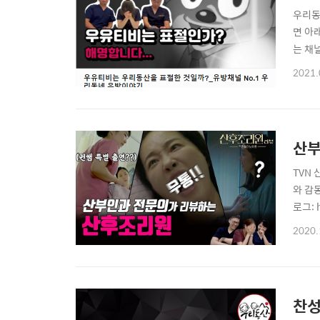
우리동
면 아
는 채
죠. 
2021.
다. 
원을 
TVN
와 감동
로그: h
산후
2020.
찬성