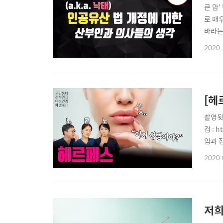
큰 맘
로 매
바라는 
그: h
2020.
다시보
촬영뒷이
컴 : 
입과 잠
페스 감
2020.
을 통
저희