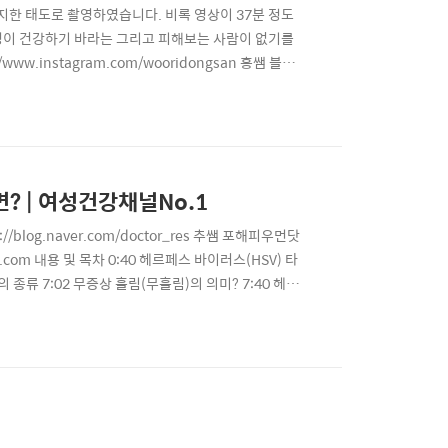
진지한 태도로 촬영하였습니다. 비록 영상이 37분 정도
성이 건강하기 바라는 그리고 피해보는 사람이 없기를
.instagram.com/wooridongsan 홍쌤 블로
gram.com/forhappywomen_kr ※ 바쁘신 분들을 위한
인 이유로 인공유산을..
[헤르페스] 성병 중에 평생 가지고 살아야 하는 게 있다면? | 여성건강채널No.1
://blog.naver.com/doctor_res 추쌤 포해피우먼닷
mail.com 내용 및 목차 0:40 헤르페스 바이러스(HSV) 타
검사의 종류 7:02 무증상 흘림(무흘림)의 의미? 7:40 헤르
페스 치료? 13:20 오늘 영상의 핵심 ※ 알림 ※ 댓글