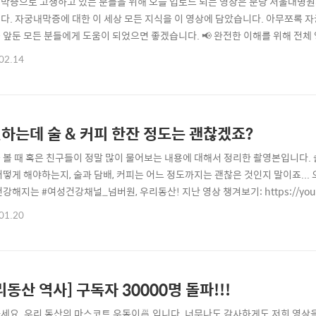
막증으로 고생하고 있는 분들을 위해 오늘 업로드 되는 영상은 분당 서울대병원
다. 자궁내막증에 대한 이 세상 모든 지식을 이 영상에 담았습니다. 아무쪼록
 앞둔 모든 분들에게 도움이 되었으면 좋겠습니다. 📢 완전한 이해를 위해 전체 
병원 산부인과 교수님 김슬기 선생님 소개 자궁내막증은 무엇인가요? 1:13 자궁
02.14
 수술을 해야되는 기준은? 3:36 임신을 준비하는 여성에게 자궁선근증 수술은? 
의 차이는? 7:03 자궁..
하는데 술 & 커피 한잔 정도는 괜찮겠죠?
 볼 때 혹은 친구들이 정말 많이 물어보는 내용에 대해서 정리한 촬영본입니다. 
어떻게 해야하는지, 술과 담배, 커피는 어느 정도까지는 괜찮은 것인지 말이죠...
강해지는 #여성건강채널_넘버원, 우리동산! 지난 영상 챙겨보기: https://yout
 임신에 대한 운동의 효과 0:28 건강한 임신을 위해 챙겨야 할 check list 0
01.20
:38 임신 준비 전에 체중은 어느정도 빼야하나요? 3:34 임신 중 기호식품 (술 & 
리동산 역사] 구독자 30000명 돌파!!!
세요. 우리 동산의 마스코트 우동이🍜 입니다. 너무나도 감사하게도 저희 영상