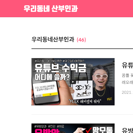
우리동네 산부인과
우리동네산부인과
(46)
유튜
꿈틀 
래오래
2021.
유방