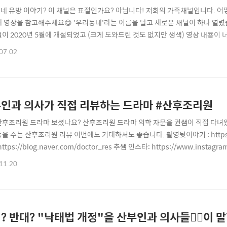
네 유방 이야기? 이 채널은 표절인가요? 아닙니다! 저희의 가족채널입니다. 
래 영상을 참고해주세요😋 '우리동네'라는 이름을 달고 새로운 채널이 하나 열렸
널이 2020년 5월에 개설되었고 (크게 도와드린 것도 없지만 생색) 영상 내용
당시 우리동산 채널의 주된 구독자분들이 임산부 셨는데 그분들께 소개해드릴 수
07.02
또 저희 채널을 시청해주시는 분들께 저희가 도와드릴 수 없는 내용 중의 하나가 
표방하면서도 '유방'에 대해서 말씀드리..
산부인과 의사가 직접 리뷰하는 드라마 #산후조리원
 산후조리원 드라마 보셨나요? 산후조리원 드라마 의학 자문을 권쌤이 직접 다녀
을 주는 산후조리원 리뷰 이번에도 기대하셔도 좋습니다. 촬영뒷이야기 : https://ww
ttps://blog.naver.com/doctor_res 추쌤 인스타: https://www.instag
조리원
11.20
? 반대? "낙태법 개정"을 산부인과 의사들👩‍⚕️이 