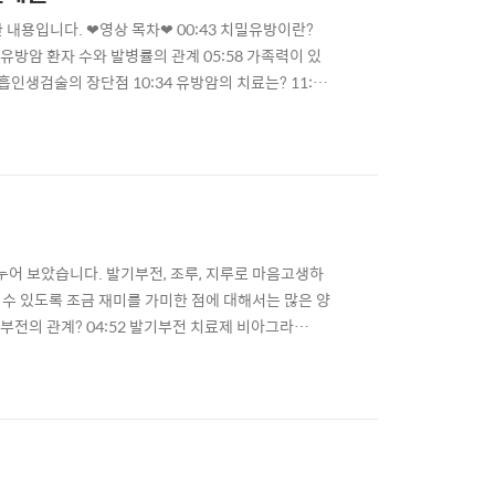
 내용입니다. ❤영상 목차❤ 00:43 치밀유방이란?
 중 유방암 환자 수와 발병률의 관계 05:58 가족력이 있
흡인생검술의 장단점 10:34 유방암의 치료는? 11:42
 유방 모두 제거? 15:30 유방암 수술 후에 생기는 합
9:13 유방암 환자의 가임력..
누어 보았습니다. 발기부전, 조루, 지루로 마음고생하
수 있도록 조금 재미를 가미한 점에 대해서는 많은 양
기부전의 관계? 04:52 발기부전 치료제 비아그라
루의 정의 12:35 조루와 지루의 치료 15:02 사정 시간
7:14 코와 성기의 사이즈가 비례한다? ※ 알림 ※..