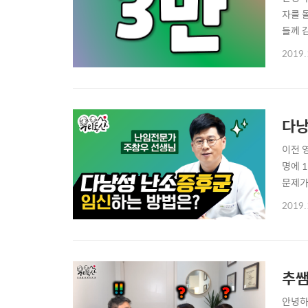
자를 돌
들께 
끼고 
2019.
있습니
습니다🙇
다낭
이전 
명에 
문제가
능한 
2019.
신에 
다. 
추쌤
안녕하