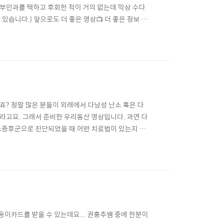
산부인과를 택하고 후회한 적이 거의 없는데 막상 수다
있습니다.) 앞으로도 더 좋은 영상📺 더 좋은 정보 드
두신 글을 읽어보시면 제가 산부인과를 바라보는 시선
unch.co.kr/@forhappywomen/50 안 물어봤고
죠? 정말 많은 분들이 외래에서 다낭성 난소 혹은 다
라고요. 그래서 준비한 우리동산 영상입니다. 과연 다
소증후군으로 진단되었을 때 어떤 치료법이 있는지 속
:26 다모증 진단 기준표 1:21 월경 주기가 어느 정
 난소 증후군은 얼마나 많은 여성들이 가지고 있고 왜
둥이카드를 받을 수 있는데요... 권홍추쌤 중에 한분이