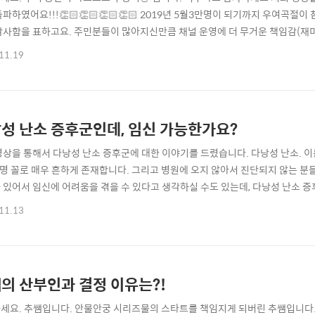
파하였어요!!!👏🏻👏🏻👏🏻👏🏻 2019년 5월3만명이 되기까지 우여곡절
감사함을 표하고요. 주민분들이 많아지신만큼 채널 운영에 더 무거운 책임감(재미
있습니다. 구독자분들의 모든 댓글에 반응하지 못하고 있어서 너무 죄송할 따름
11.19
다. 전 세계 모든 여성 그리고 더 나아가 모든 인류가 산부인과에 대한 거부감
‍♀️🙇🏻‍♀️🙇🏻‍♂️ 구독자수 내용 ..
성 난소 증후군인데, 임신 가능한가요?
영상을 통해서 다낭성 난소 증후군에 대한 이야기를 드렸습니다. 다낭성 난소. 
1명 꼴로 매우 흔하게 존재합니다. 그리고 병원에 오지 않아서 진단되지 않는 분
 있어서 임신에 어려움을 겪을 수 있다고 생각하실 수도 있는데, 다낭성 난소 
것은 아닙니다. 다만 배란일이 규칙적이지 않아서 계획 임신을 하기 어렵지요. 
11.13
대한 이야기. 같이 들어보시죠!! 뼈와 되고 살이 되는(아니.. 살빠지는) 우리동
 임신과 출산 관련 플레이리..
의 산부인과 결정 이유는?!
세요. 추쌤입니다. 안물안궁 시리즈물의 스타트를 책임지게 되버린 추쌤입니다