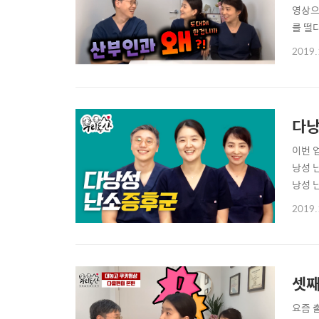
영상으
를 떨
리도록
2019.
에 대해
안 궁금
다낭
이번 
낭성 
낭성 
시원하
2019.
도면 
생기나요
셋째
요즘 