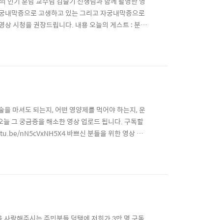
의 인기 훈남 교수님 김슬기 선생님과 함께 촬영한 영
 자궁내막증으로 고생하고 있는 그리고 자궁내막증으로
영상 시청을 권장드립니다. 내용 오늘의 게스트 : 분당
내막증과 생리통의 관계는? 2:40 난소에 생긴 자궁
6:00 자궁내막증이 만든 자궁내막'종'과 일반적인 다
술을 마셔도 되는지, 어떤 영양제를 먹어야 하는지, 운
 오늘 그 궁금증을 해소한 영상 업로드 됩니다. 구독할
u.be/nN5cVxNH5X4 바쁘신 분들을 위한 영상 돋
:41 코큐텐, 이노시톨, 아르기닌 중에서 가장 효과있는 약
담배) 4:49 남편의 흡연이 가임력에..
을 사랑해주시는 주민분들 덕택에 저희가 3만 명 구독