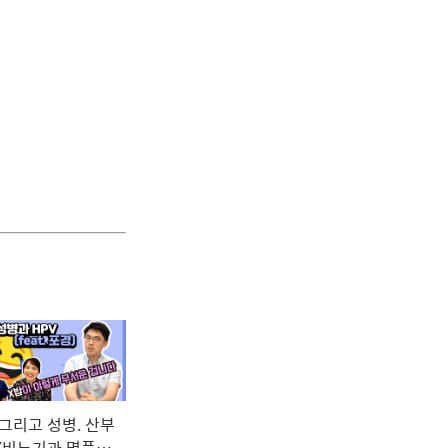
 그리고 성병. 산부
X비뇨기과 명품콜라