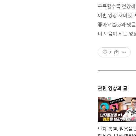
구독할수록 건강해
이번 영상 재미있고
좋아요👏🏻와 댓글
더 도움이 되는 영
3
관련 영상과 글
난자 동결, 젊음을
하세요. 일산 마리