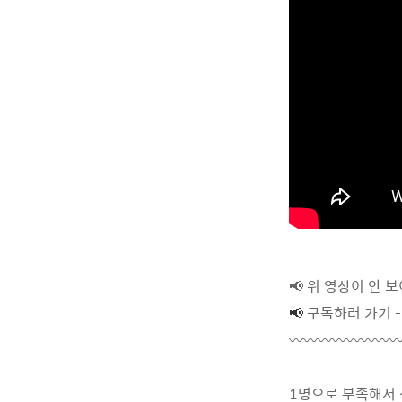
📢 위 영상이 안 
📢
구독하러 가기 
〰〰〰〰〰〰〰
1명으로 부족해서 