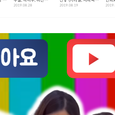
2019.08.28
2019.08.19
2019.
(Dienogest)
에 대한 산부인과 의사들
보(f
의 생각들들들
동산 