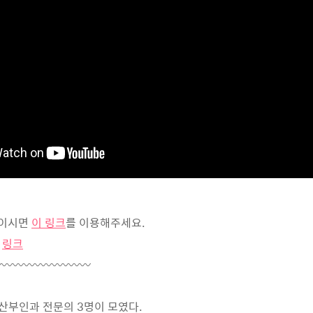
보이시면
이 링크
를 이용해주세요.
-
링크
〰〰〰〰〰〰〰〰〰
산부인과 전문의 3명이 모였다.