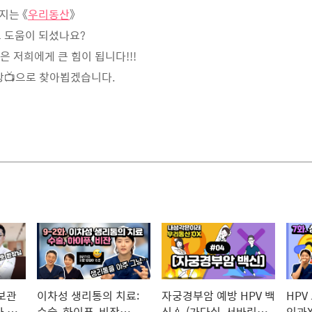
지는 《
우리동산
》
 도움이 되셨나요?
은 저희에게 큰 힘이 됩니다!!!
상📺으로 찾아뵙겠습니다.
 보관
이차성 생리통의 치료:
자궁경부암 예방 HPV 백
HPV
아 이
수술, 하이푸, 비잔
신💉 (가다실, 서바릭스)
인과