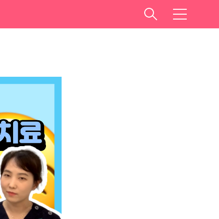
레나
메
뉴