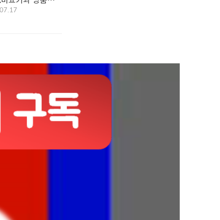
07.17
eat.포경수술) - 우리
7번째 이야기