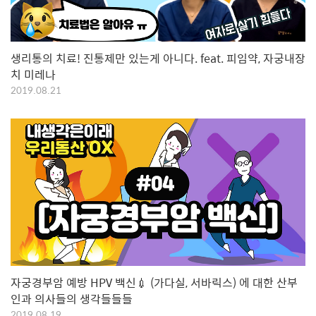
생리통의 치료! 진통제만 있는게 아니다. feat. 피임약, 자궁내장
치 미레나
2019.08.21
자궁경부암 예방 HPV 백신💉 (가다실, 서바릭스) 에 대한 산부
인과 의사들의 생각들들들
2019.08.19