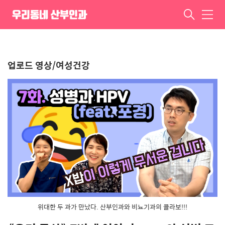
뇨기과 명품콜라보(feat.포경수
우리동네 산부인과
메
술) - 우리동산 7번째 이야기
뉴
ㆍ
업로드 영상/여성건강
위대한 두 과가 만났다. 산부인과와 비뇨기과의 콜라보!!!