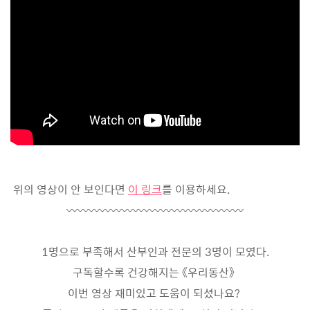
위의 영상이 안 보인다면
이 링크
를 이용하세요.
〰〰〰〰〰〰〰〰〰〰〰〰〰〰〰〰
1명으로 부족해서 산부인과 전문의 3명이 모였다.
구독할수록 건강해지는 《우리동산》
이번 영상 재미있고 도움이 되셨나요?