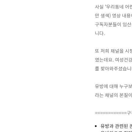
사실 '우리동네 어
만 생색) 영상 내
구독자분들이 임산부
니다.
또 저희 채널을 시
였는데요. 여성건강
를 찾아와주셨습니
유방에 대해 누구보
라는 채널의 본질이
============
유방과 관련된 