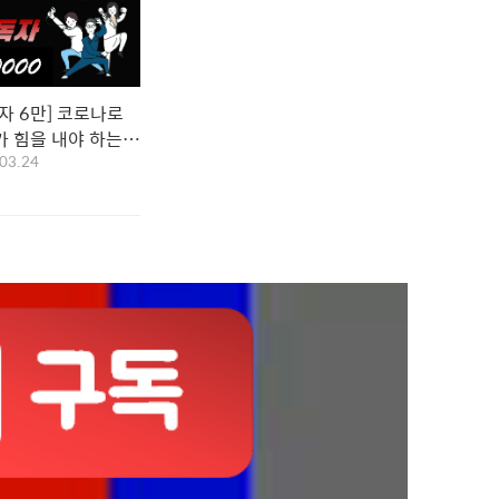
자 6만] 코로나로
 힘을 내야 하는
03.24
점